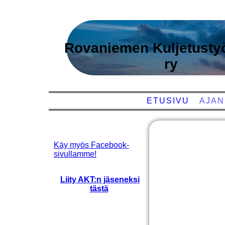
Rovaniemen Kuljetustyö
ry
ETUSIVU
AJAN
Käy myös Facebook-
sivullamme!
Liity AKT:n jäseneksi
tästä