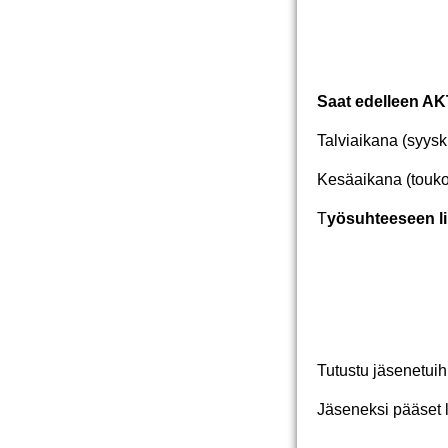
Saat edelleen AK
Talviaikana (syys
Kesäaikana (touko
T
yösuhteeseen li
Tutustu jäsenetuih
Jäseneksi pääset l