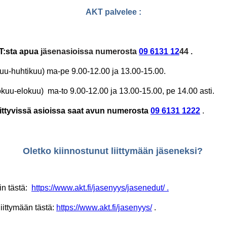
AKT palvelee :
T:sta apua
jäsenasioissa
numerosta
09 6131 12
44
.
kuu-huhtikuu) ma-pe 9.00-12.00 ja 13.00-15.00.
kuu-elokuu) ma-to 9.00-12.00 ja 13.00-15.00, pe 14.00 asti.
ittyvissä asioissa saat avun numerosta
09 6131 1222
.
Oletko kiinnostunut liittymään jäseneksi?
in tästä:
https://www.akt.fi/jasenyys/jasenedut/
.
iittymään tästä:
https://www.akt.fi/jasenyys/
.